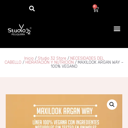
0
Inicio
/
Studio 32 Store
/
NECESIDADES DEL
CABELLO
/
HIDRATACIÓN Y NUTRICIÓN
/ MAXILOOK ARGAN WAY –
100% VEGANO