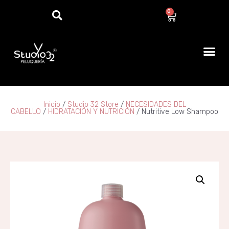
0
Inicio
/
Studio 32 Store
/
NECESIDADES DEL
CABELLO
/
HIDRATACIÓN Y NUTRICIÓN
/ Nutritive Low Shampoo