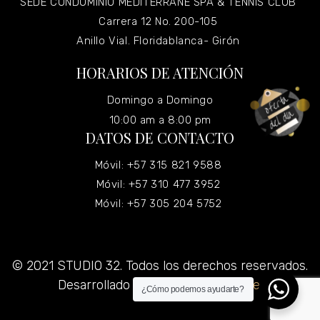
SEDE CONDOMINIO MEDITERRANÉ SPA & TENNIS CLUB
Carrera 12 No. 200-105
Anillo Vial. Floridablanca- Girón
HORARIOS DE ATENCIÓN
Domingo a Domingo
10:00 am a 8:00 pm
DATOS DE CONTACTO
Móvil: +57 315 821 9588
Móvil: +57 310 477 3952
Móvil: +57 305 204 5752
© 2021 STUDIO 32. Todos los derechos reservados.
Desarrollado por
Grupo Virtualizate.
¿Cómo podemos ayudarte?