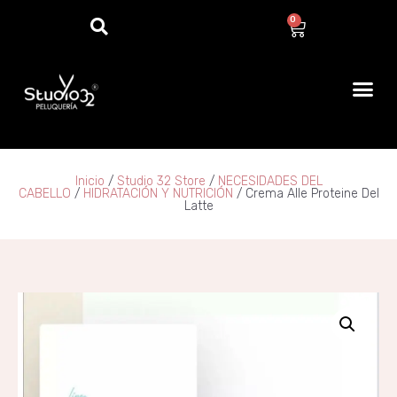
0
Inicio
/
Studio 32 Store
/
NECESIDADES DEL
CABELLO
/
HIDRATACIÓN Y NUTRICIÓN
/ Crema Alle Proteine Del
Latte