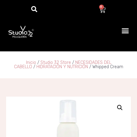
0
Inicio
/
Studio 32 Store
/
NECESIDADES DEL
CABELLO
/
HIDRATACIÓN Y NUTRICIÓN
/ Whipped Cream