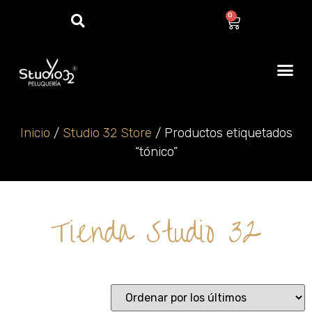
0
Inicio
/
Studio 32 Store
/ Productos etiquetados
“tónico”
Tienda Studio 32