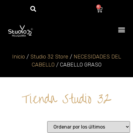
0
Inicio
/
Studio 32 Store
/
NECESIDADES DEL
CABELLO
/ CABELLO GRASO
Tienda Studio 32