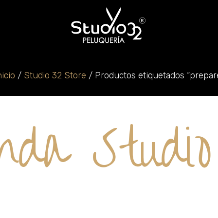
nicio
/
Studio 32 Store
/ Productos etiquetados “prepar
nda Studi