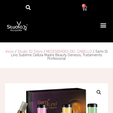
0
Inicio
/
Studio 32 Store
/
NECESIDADES DEL CABELLO
/ Semi Di
Lino Sublime Cellula Madre Beauty Genesis, Tratamiento
Profesional