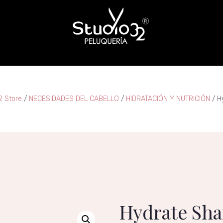
2 Store
/
NECESIDADES DEL CABELLO
/
HIDRATACIÓN Y NUTRICIÓN
/ H
Hydrate Sh