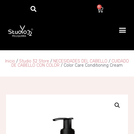
0
Inicio
/
Studio 32 Store
/
NECESIDADES DEL CABELLO
/
CUIDADO
DE CABELLO CON COLOR
/ Color Care Conditioning Cream