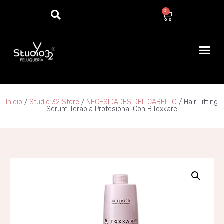
0
Inicio
/
Studio 32 Store
/
NECESIDADES DEL CABELLO
/ Hair Lifting
Serum Terapia Profesional Con B.Toxkare