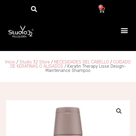
0
Inicio
/
Studio 32 Store
/
NECESIDADES DEL CABELLO
/
CUIDADO
DE KERATINAS O ALISADOS
/ Keratin Therapy Lisse Design-
Maintenance Shampoo