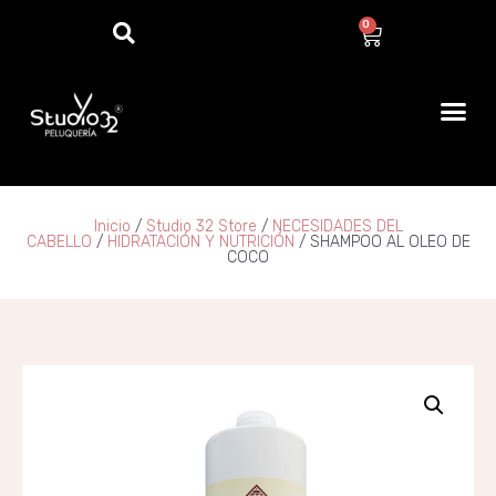
0
Inicio
/
Studio 32 Store
/
NECESIDADES DEL
CABELLO
/
HIDRATACIÓN Y NUTRICIÓN
/ SHAMPOO AL OLEO DE
COCO