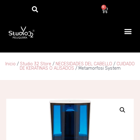
0
Inicio
/
Studio 32 Store
/
NECESIDADES DEL CABELLO
/
CUIDADO
DE KERATINAS O ALISADOS
/ Metamorfosi System