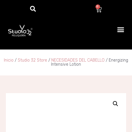
0
Inicio
/
Studio 32 Store
/
NECESIDADES DEL CABELLO
/ Energizing
Intensive Lotion