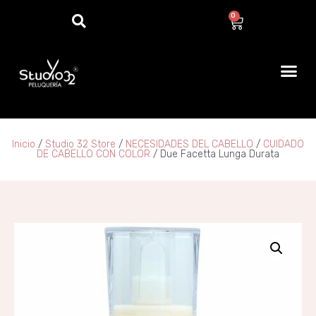
0
Inicio
/
Studio 32 Store
/
NECESIDADES DEL CABELLO
/
CUIDADO
DE CABELLO CON COLOR
/ Due Facetta Lunga Durata