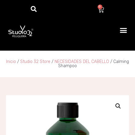
0
Inicio
/
Studio 32 Store
/
NECESIDADES DEL CABELLO
/ Calming
Shampoo