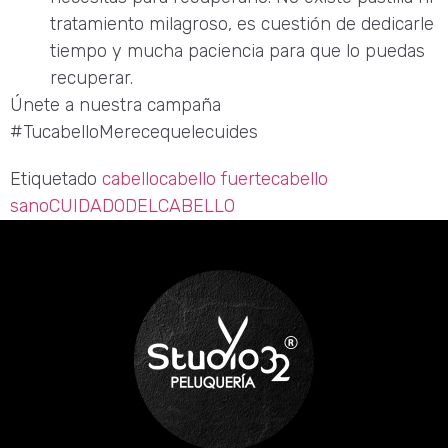
tratamiento milagroso, es cuestión de dedicarle
tiempo y mucha paciencia para que lo puedas
recuperar.
Únete a nuestra campaña
#TucabelloMerecequelecuides
Etiquetado
cabello
cabello fuerte
cabello
sano
CUIDADODELCABELLO