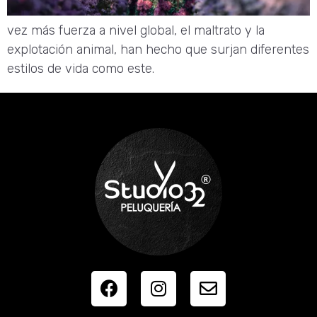
vez más fuerza a nivel global, el maltrato y la
explotación animal, han hecho que surjan diferentes
estilos de vida como este.