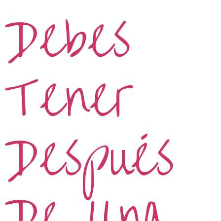
Debes
Tener
Después
De Una