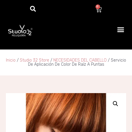
0
Inicio
/
Studio 32 Store
/
NECESIDADES DEL CABELLO
/ Servicio
De Aplicación De Color De Raíz A Puntas