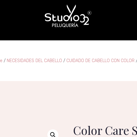
re
/
NECESIDADES DEL CABELLO
/
CUIDADO DE CABELLO CON COLOR
/
Color Care