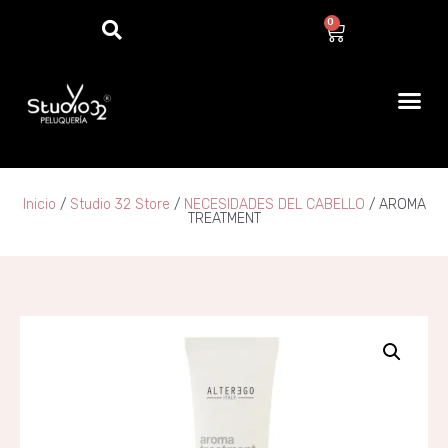
0
Inicio
/
Studio 32 Store
/
NECESIDADES DEL CABELLO
/ AROMA
TREATMENT