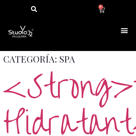
0
CATEGORÍA:
SPA
<strong>
Hidratant