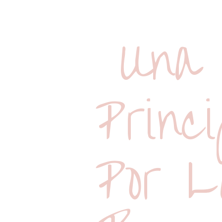
Una 
Princ
Por L