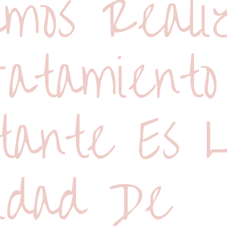
mos Reali
atamiento
tante Es 
idad De