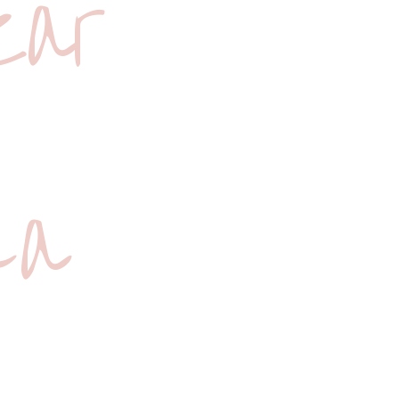
zar
La