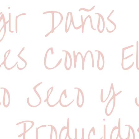
gir Daños
les Como E
lo Seco Y 
, Producido