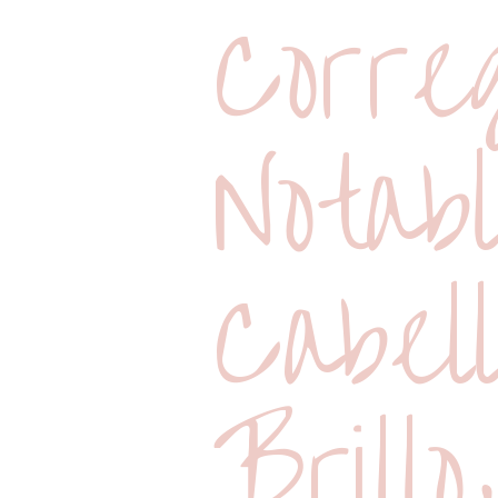
Corre
Notab
Cabel
Brillo