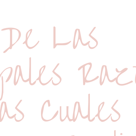
De Las
ipales Raz
as Cuales