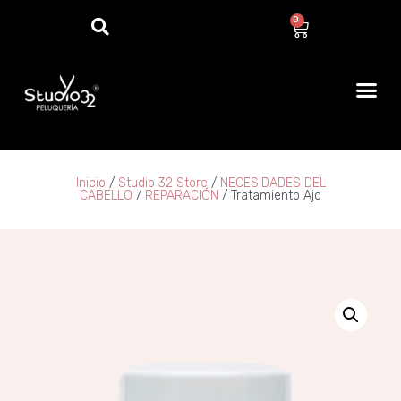
0
Inicio
/
Studio 32 Store
/
NECESIDADES DEL
CABELLO
/
REPARACIÓN​​
/ Tratamiento Ajo