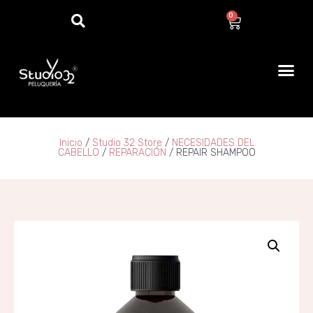
0
Inicio
/
Studio 32 Store
/
NECESIDADES DEL
CABELLO
/
REPARACIÓN​​
/ REPAIR SHAMPOO