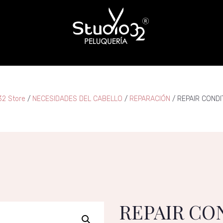
32 Store
/
NECESIDADES DEL CABELLO
/
REPARACIÓN​​
/ REPAIR CONDI
REPAIR CO