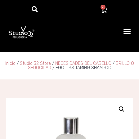
0
Inicio
/
Studio 32 Store
/
NECESIDADES DEL CABELLO
/
BRILLO O
SEDOCIDAD
/ EGO LISS TAMING SHAMPOO