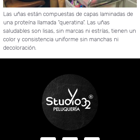
Las uñas están compuestas de capas laminadas de
una proteína llamada “queratina”. Las uñas
saludables son lisas, sin marcas ni estrías, tienen un
color y consistencia uniforme sin manchas ni
decoloración.