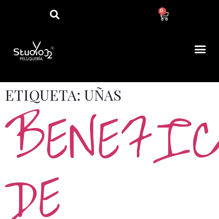
0
ETIQUETA:
UÑAS
BENEFIC
DE