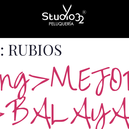
:
RUBIOS
ong>MEJO
>BALAYA