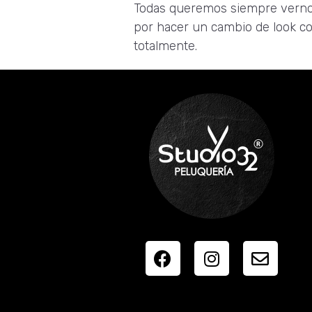
Todas queremos siempre vernos y
por hacer un cambio de look co
totalmente.