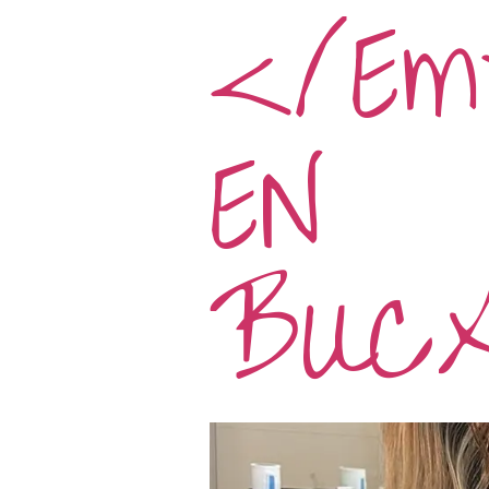
</em
EN
BUCA