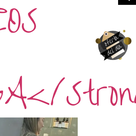
OS
</stron