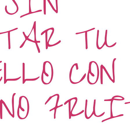
 SIN
CTAR TU
LLO CON
HNO FRU