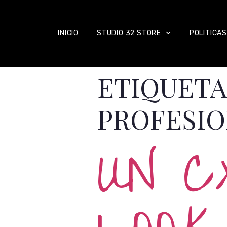
INICIO
STUDIO 32 STORE
POLITICAS
ETIQUETA
PROFESI
UN 