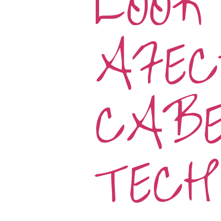
LOOK
AFE
CABE
TEC