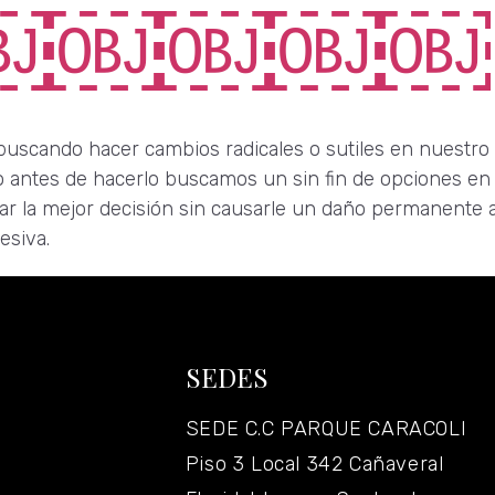
￼￼￼￼￼
scando hacer cambios radicales o sutiles en nuestro c
so antes de hacerlo buscamos un sin fin de opciones e
ar la mejor decisión sin causarle un daño permanente a 
esiva.
SEDES
SEDE C.C PARQUE CARACOLI
Piso 3 Local 342 Cañaveral