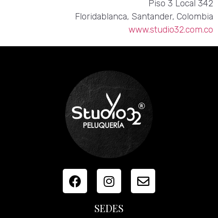
Piso 3 Local 342
Floridablanca, Santander, Colombia
www.studio32.com.co
SEDES