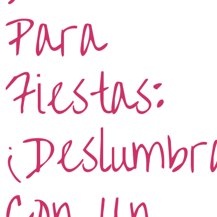
Para
Fiestas:
¡Deslumbr
Con Un