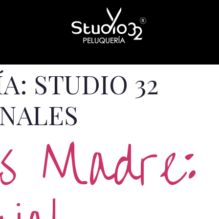
ÍA:
STUDIO 32
NALES
as Madre: