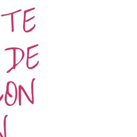
TE
DE
CON
N