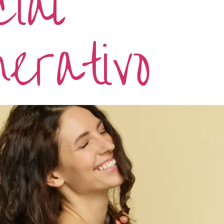
ial
erativo