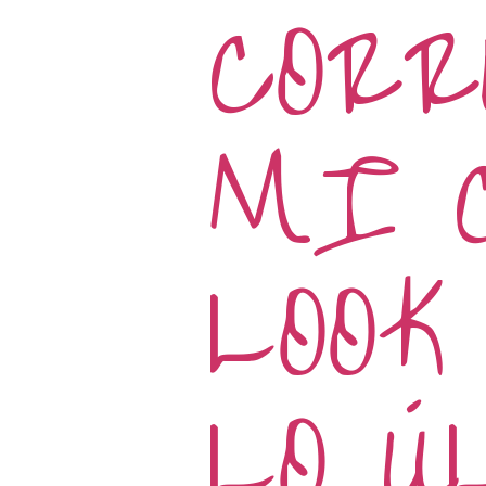
CORR
MI 
LOOK
LO Ú