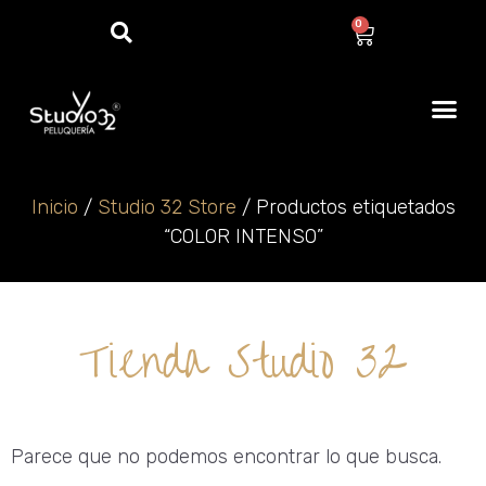
0
Inicio
/
Studio 32 Store
/ Productos etiquetados
“COLOR INTENSO”
Tienda Studio 32
Parece que no podemos encontrar lo que busca.